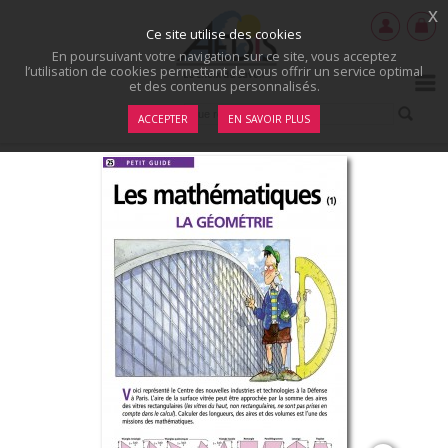
x
Ce site utilise des cookies
En poursuivant votre navigation sur ce site, vous acceptez
l’utilisation de cookies permettant de vous offrir un service optimal
et des contenus personnalisés.
ACCEPTER
EN SAVOIR PLUS