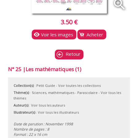
zoom_in
3.50 €
Voir les images
Acheter
Retour
N° 25 |Les mathématiques (1)
Collection(s)
:
Petit Guide
- Voir toutes les collections
Thème(s)
:
Sciences, mathématiques
-
Parascolaire
-
Voir tous les
thèmes
Auteur(s)
:
Voir tous les auteurs
Illustrateur(s)
:
Voir tous les illustrateurs
Date de parution : November 1998
Nombre de pages : 8
Format : 22 x 16 cm