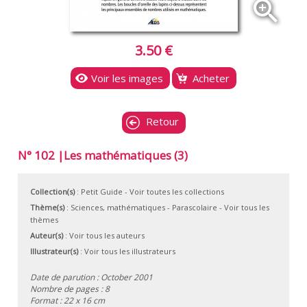
zoom_in
3.50 €
Voir les images
Acheter
Retour
N° 102 |Les mathématiques (3)
Collection(s)
:
Petit Guide
- Voir toutes les collections
Thème(s)
:
Sciences, mathématiques
-
Parascolaire
-
Voir tous les
thèmes
Auteur(s)
:
Voir tous les auteurs
Illustrateur(s)
:
Voir tous les illustrateurs
Date de parution : October 2001
Nombre de pages : 8
Format : 22 x 16 cm