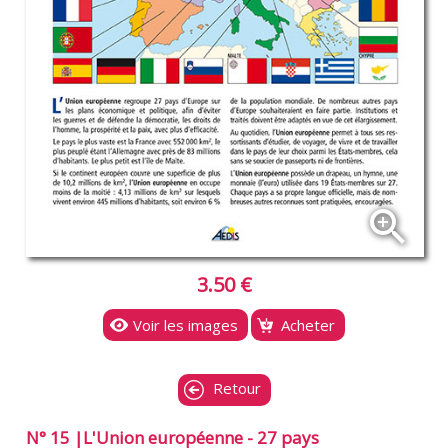
zoom_in
3.50 €
Voir les images
Acheter
Retour
N° 15 |L'Union européenne - 27 pays