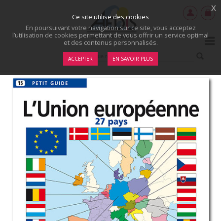
x
Ce site utilise des cookies
En poursuivant votre navigation sur ce site, vous acceptez
l’utilisation de cookies permettant de vous offrir un service optimal
et des contenus personnalisés.
ACCEPTER
EN SAVOIR PLUS