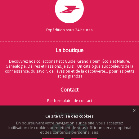
Expédition sous 24 heures
La boutique
Découvrez nos collections Petit Guide, Grand album, École et Nature,
Généalogie, Délires et Passions, Je suis... Un catalogue aux couleurs de la
connaissance, du savoir, de l'évasion et de la découverte... pour les petits
et les grands !
Contact
Par formulaire de contact
x
Suivez nous !
Ce site utilise des cookies
En poursuivant votre navigation sur ce site, vous acceptez
l’utilisation de cookies permettant de vous offrir un service optimal
et des contenus personnalisés.