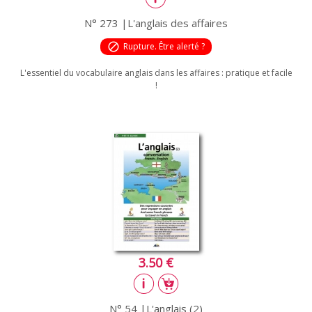
N° 273 |L'anglais des affaires
block
Rupture. Être alerté ?
L'essentiel du vocabulaire anglais dans les affaires : pratique et facile
!
3.50 €
N° 54 |L'anglais (2)