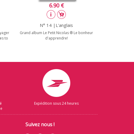
6.90 €
N° 14 |L'anglais
yager
Grand album Le Petit Nicolas ® Le bonheur
es to
d'apprendre!
sé
Expédition sous 24 heures
ue
Suivez nous !