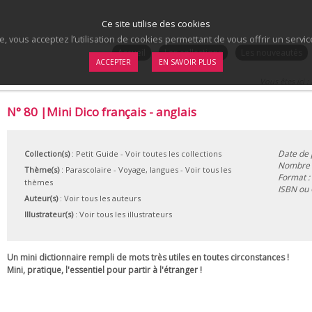
Ce site utilise des cookies
te, vous acceptez l’utilisation de cookies permettant de vous offrir un serv
.
Accueil
Les collections
Les nouveautés
ACCEPTER
EN SAVOIR PLUS
Vous êtes ici :
N° 80 |Mini Dico français - anglais
Date de 
Collection(s)
:
Petit Guide
- Voir toutes les collections
Nombre d
Thème(s)
:
Parascolaire
-
Voyage, langues
-
Voir tous les
Format :
thèmes
ISBN ou
Auteur(s)
:
Voir tous les auteurs
Illustrateur(s)
:
Voir tous les illustrateurs
Un mini dictionnaire rempli de mots très utiles en toutes circonstances !
Mini, pratique, l'essentiel pour partir à l'étranger !