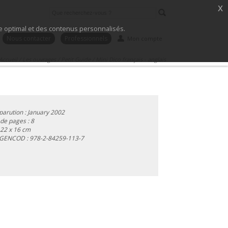
x
ice optimal et des contenus personnalisés.
Nous contacter
Professionnels
Mon compte
Accueil
/
Les ouvrages
/
Petit Guide
/
Mini Dico français - anglais
parution : January 2002
e pages : 8
 22 x 16 cm
 GENCOD :
978-2-84259-113-7