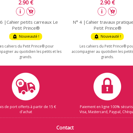
2.90 €
2.90 €
6 |Cahier petits carreaux Le
N° 4 |Cahier travaux pratiqu
Petit Prince®
Petit Prince®
add_alert
Nouveauté !
add_alert
Nouveauté !
es cahiers du Petit Prince® pour
Les cahiers du Petit Prince® po
pagner au quotidien les petits et les
accompagner au quotidien les petits 
grands.
grands.
ais de port offerts à partir de 15 €
Paiement en ligne 100% sécuri
d'achat
Visa, Mastercard, Paypal, Chèq
Contact