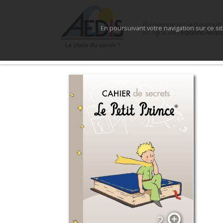
Bienvenue sur la boutique
En poursuivant votre navigation sur ce si
en ligne des
Éditions Aedis
zoom_in
2