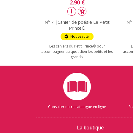
2.90 €
N° 7 |Cahier de poésie Le Petit
N° 
Prince®
add_alert
Nouveauté !
Les cahiers du Petit Prince® pour
L
accompagner au quotidien les petits et les
accom
grands.
Consulter notre catalogue en ligne
Fr
La boutique