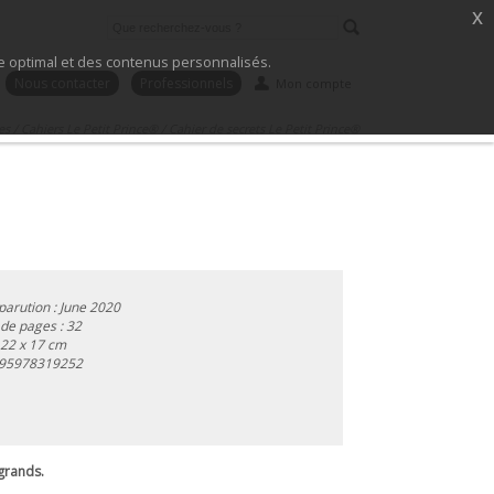
x
ice optimal et des contenus personnalisés.
Nous contacter
Professionnels
Mon compte
es
/
Cahiers Le Petit Prince®
/
Cahier de secrets Le Petit Prince®
parution : June 2020
de pages : 32
 22 x 17 cm
95978319252
 grands.