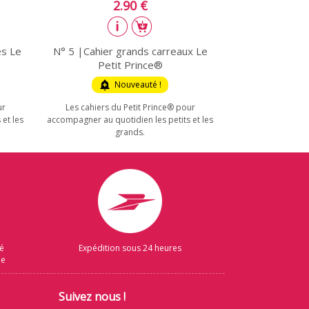
2.90 €
es Le
N° 5 |Cahier grands carreaux Le
Petit Prince®
add_alert
Nouveauté !
ur
Les cahiers du Petit Prince® pour
et les
accompagner au quotidien les petits et les
grands.
sé
Expédition sous 24 heures
ue
Suivez nous !