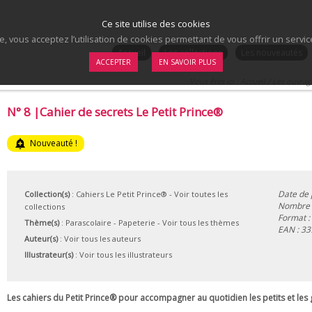
Ce site utilise des cookies
te, vous acceptez l’utilisation de cookies permettant de vous offrir un serv
.
Accueil
Les collections
Les nouveautés
ACCEPTER
EN SAVOIR PLUS
Vous êtes ici :
Accueil
/
Les ouvrag
N° 8 |Cahier de secrets Le Petit Prince®
add_alert
Nouveauté !
Date de 
Collection(s)
:
Cahiers Le Petit Prince®
- Voir toutes les
Nombre 
collections
Format :
Thème(s)
:
Parascolaire
-
Papeterie
-
Voir tous les thèmes
EAN :
33
Auteur(s)
:
Voir tous les auteurs
Illustrateur(s)
:
Voir tous les illustrateurs
Les cahiers du Petit Prince® pour accompagner au quotidien les petits et les