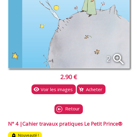
zoom_in
2
2.90 €
Voir les images
Acheter
Retour
N° 4 |Cahier travaux pratiques Le Petit Prince®
add_alert
Nouveauté !