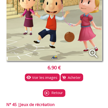
zoom_in
6.90 €
Voir les images
Acheter
Retour
N° 45 |Jeux de récréation