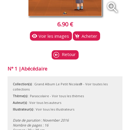
zoom_in
6.90 €
Voir les images
Acheter
Retour
N° 1 |Abécédaire
Collection(s)
:
Grand Album Le Petit Nicolas®
- Voir toutes les
collections
Thème(s)
:
Parascolaire
-
Voir tous les thèmes
Auteur(s)
:
Voir tous les auteurs
Illustrateur(s)
:
Voir tous les illustrateurs
Date de parution : November 2016
Nombre de pages : 16