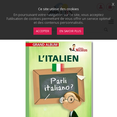
x
Ce site utilise des cookies
En poursuivant votre navigation sur ce site, vous acceptez
l’utilisation de cookies permettant de vous offrir un service optimal
et des contenus personnalisés.
ACCEPTER
EN SAVOIR PLUS