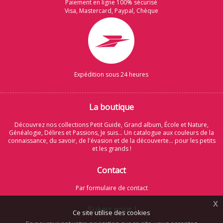
Paiement en ligne 100% sécurisé
Visa, Mastercard, Paypal, Chèque
Expédition sous 24 heures
La boutique
Découvrez nos collections Petit Guide, Grand album, École et Nature,
Généalogie, Délires et Passions, Je suis... Un catalogue aux couleurs de la
connaissance, du savoir, de l'évasion et de la découverte... pour les petits
et les grands !
Contact
Par formulaire de contact
x
Suivez nous !
Ce site utilise des cookies