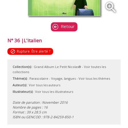
zoom_in
Retour
N° 36 |L'italien
block
Rupture. Être alerté ?
Collection(s)
:
Grand Album Le Petit Nicolas®
- Voir toutes les
collections
Thème(s)
:
Parascolaire
-
Voyage, langues
-
Voir tous les thèmes
Auteur(s)
:
Voir tous les auteurs
Illustrateur(s)
:
Voir tous les illustrateurs
Date de parution : November 2016
Nombre de pages : 16
Format : 39 x 28.5 cm
ISBN ou GENCOD :
978-2-84259-850-1