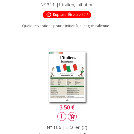
N° 311 |L'italien, initiation
block
Rupture. Être alerté ?
Quelques notions pour s'initier à la langue italienne...
3.50 €
N° 106 |L'italien (2)