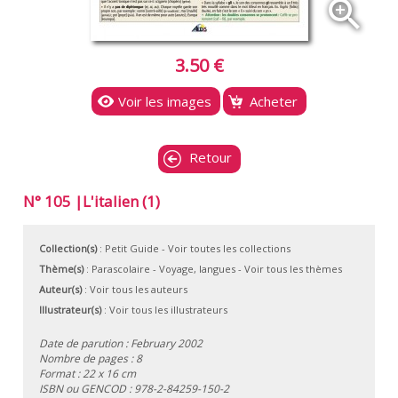
zoom_in
3.50 €
Voir les images
Acheter
Retour
N° 105 |L'italien (1)
Collection(s)
:
Petit Guide
- Voir toutes les collections
Thème(s)
:
Parascolaire
-
Voyage, langues
-
Voir tous les thèmes
Auteur(s)
:
Voir tous les auteurs
Illustrateur(s)
:
Voir tous les illustrateurs
Date de parution : February 2002
Nombre de pages : 8
Format : 22 x 16 cm
ISBN ou GENCOD :
978-2-84259-150-2