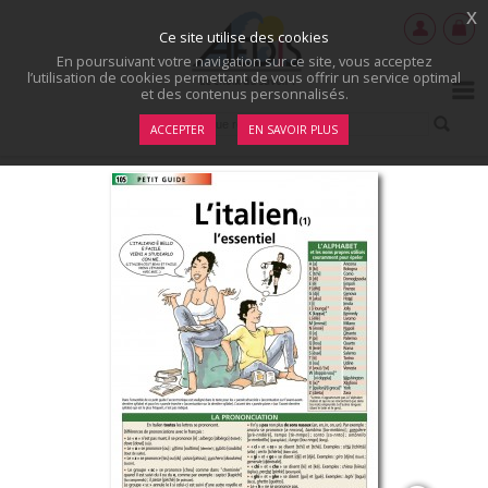
x
Ce site utilise des cookies
En poursuivant votre navigation sur ce site, vous acceptez
l’utilisation de cookies permettant de vous offrir un service optimal
et des contenus personnalisés.
ACCEPTER
EN SAVOIR PLUS