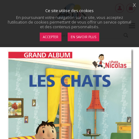
x
Ce site utilise des cookies
En poursuivant votre navigation sur ce site, vous acceptez
l’utilisation de cookies permettant de vous offrir un service optimal
et des contenus personnalisés.
ACCEPTER
EN SAVOIR PLUS