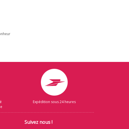
bonheur
sé
Expédition sous 24 heures
ue
Suivez nous !