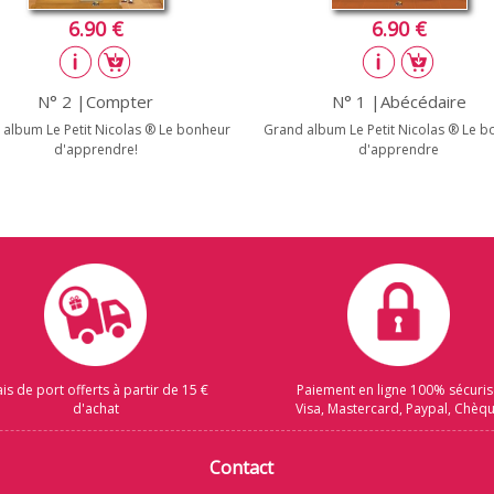
6.90 €
6.90 €
N° 2 |Compter
N° 1 |Abécédaire
album Le Petit Nicolas ® Le bonheur
Grand album Le Petit Nicolas ® Le 
d'apprendre!
d'apprendre
ais de port offerts à partir de 15 €
Paiement en ligne 100% sécuri
d'achat
Visa, Mastercard, Paypal, Chèq
Contact