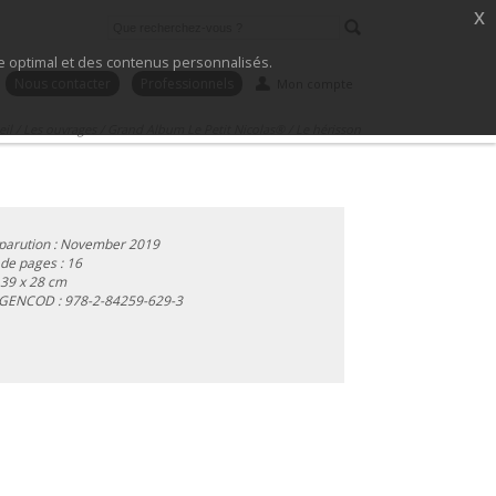
x
ice optimal et des contenus personnalisés.
Nous contacter
Professionnels
Mon compte
eil
/
Les ouvrages
/
Grand Album Le Petit Nicolas®
/
Le hérisson
parution : November 2019
de pages : 16
 39 x 28 cm
 GENCOD :
978-2-84259-629-3