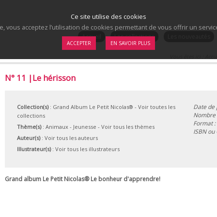
Ce site utilise des cookies
te, vous acceptez l’utilisation de cookies permettant de vous offrir un serv
.
Accueil
Les collections
Les nouveautés
ACCEPTER
EN SAVOIR PLUS
Vous êtes ici :
Accu
N° 11 |Le hérisson
Date de 
Collection(s)
:
Grand Album Le Petit Nicolas®
- Voir toutes les
Nombre 
collections
Format :
Thème(s)
:
Animaux
-
Jeunesse
-
Voir tous les thèmes
ISBN ou
Auteur(s)
:
Voir tous les auteurs
Illustrateur(s)
:
Voir tous les illustrateurs
Grand album Le Petit Nicolas® Le bonheur d'apprendre!