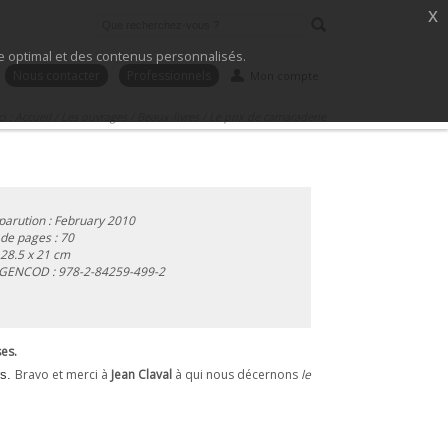
x
ice optimal et des contenus personnalisés.
Nous contacter
Professionnels
Mon compte
ci :
Accueil
/
Les ouvrages
/
Beaux-livres
/
Le prix de camaraderie
parution : February 2010
de pages : 70
 28.5 x 21 cm
 GENCOD :
978-2-84259-499-2
es.
Bravo et merci à
Jean Claval
à qui nous décernons
le
rs.