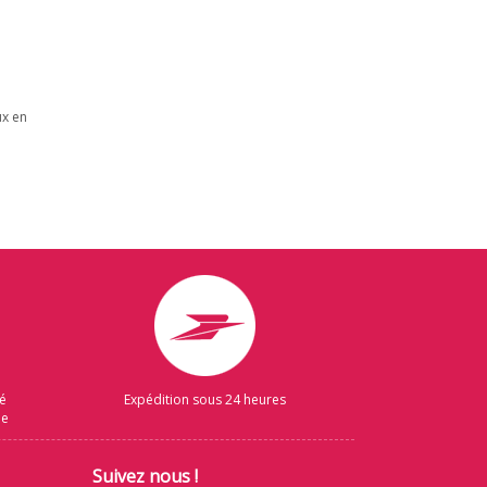
ux en
sé
Expédition sous 24 heures
ue
Suivez nous !