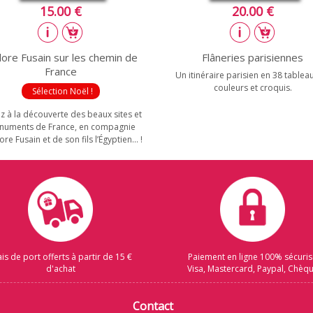
15.00 €
20.00 €
dore Fusain sur les chemin de
Flâneries parisiennes
France
Un itinéraire parisien en 38 tablea
couleurs et croquis.
Sélection Noël !
z à la découverte des beaux sites et
uments de France, en compagnie
dore Fusain et de son fils l’Égyptien… !
ais de port offerts à partir de 15 €
Paiement en ligne 100% sécuri
d'achat
Visa, Mastercard, Paypal, Chèq
Contact