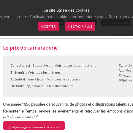
Ce site utilise des cookies
te, vous acceptez l’utilisation de cookies permettant de vous offrir un serv
.
Accueil
Les collections
Les nouveautés
ACCEPTER
EN SAVOIR PLUS
Vous êtes i
Le prix de camaraderie
Date de 
Collection(s)
:
Beaux-livres
- Voir toutes les collections
Nombre 
Thème(s)
:
Voir tous les thèmes
Format :
Auteur(s)
:
Jean Claval
-
Voir tous les auteurs
ISBN ou
Illustrateur(s)
:
Voir tous les illustrateurs
Une année 1956 peuplée de souvenirs, de photos et d'illustrations talentueus
Remonter le Temps, revivre les évènements et retrouver les émotions d'alo
prix de camaraderie!
Quelques pages intérieures à découvrir ici...