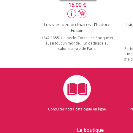
15.00 €
Les vies peu ordinaires d'Isidore
Isi
Fusain
1847-1955. Un siècle. Toute une époque et
aussi tout un monde... En dédicace au
Parte
salon du livre de Paris.
mon
d’Isi
Consulter notre catalogue en ligne
Fr
La boutique