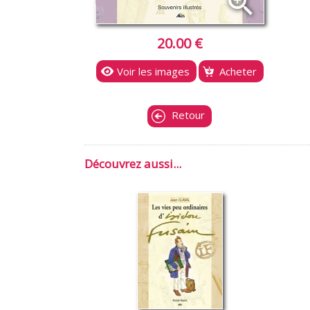
zoom_in
20.00 €
Voir les images
Acheter
Retour
Découvrez aussi...