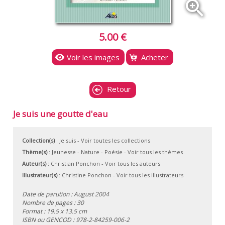
zoom_in
5.00 €
Voir les images
Acheter
Retour
Je suis une goutte d'eau
Collection(s)
:
Je suis
- Voir toutes les collections
Thème(s)
:
Jeunesse
-
Nature
-
Poésie
-
Voir tous les thèmes
Auteur(s)
:
Christian Ponchon
-
Voir tous les auteurs
Illustrateur(s)
:
Christine Ponchon
-
Voir tous les illustrateurs
Date de parution : August 2004
Nombre de pages : 30
Format : 19.5 x 13.5 cm
ISBN ou GENCOD :
978-2-84259-006-2