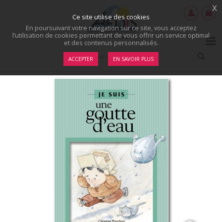
x
Ce site utilise des cookies
En poursuivant votre navigation sur ce site, vous acceptez
l’utilisation de cookies permettant de vous offrir un service optimal
et des contenus personnalisés.
ACCEPTER
EN SAVOIR PLUS