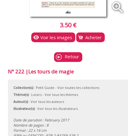
zoom_in
3.50 €
Voir les images
Acheter
Retour
N° 222 |Les tours de magie
Collection(s)
:
Petit Guide
- Voir toutes les collections
Thème(s)
:
Loisirs
-
Voir tous les thèmes
Auteur(s)
:
Voir tous les auteurs
Illustrateur(s)
:
Voir tous les illustrateurs
Date de parution : February 2017
Nombre de pages : 8
Format : 22 x 16 cm
ISBN ou GENCOD :
978-2-84259-329-2