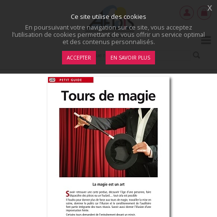
x
Ce site utilise des cookies
En poursuivant votre navigation sur ce site, vous acceptez
l’utilisation de cookies permettant de vous offrir un service optimal
et des contenus personnalisés.
ACCEPTER
EN SAVOIR PLUS