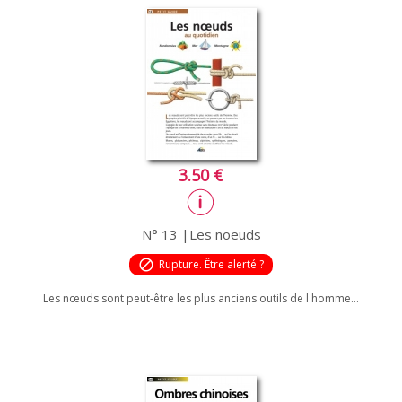
3.50 €
N° 13 |Les noeuds
block
Rupture. Être alerté ?
Les nœuds sont peut-être les plus anciens outils de l'homme...