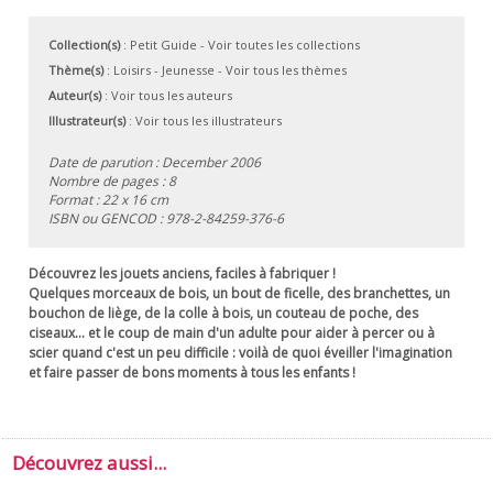
Collection(s)
:
Petit Guide
- Voir toutes les collections
Thème(s)
:
Loisirs
-
Jeunesse
-
Voir tous les thèmes
Auteur(s)
:
Voir tous les auteurs
Illustrateur(s)
:
Voir tous les illustrateurs
Date de parution : December 2006
Nombre de pages : 8
Format : 22 x 16 cm
ISBN ou GENCOD :
978-2-84259-376-6
Découvrez les jouets anciens, faciles à fabriquer !
Quelques morceaux de bois, un bout de ficelle, des branchettes, un
bouchon de liège, de la colle à bois, un couteau de poche, des
ciseaux... et le coup de main d'un adulte pour aider à percer ou à
scier quand c'est un peu difficile : voilà de quoi éveiller l'imagination
et faire passer de bons moments à tous les enfants !
Découvrez aussi...