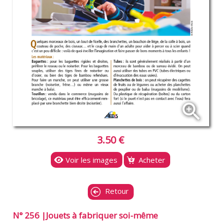
zoom_in
3.50 €
Voir les images
Acheter
Retour
N° 256 |Jouets à fabriquer soi-même