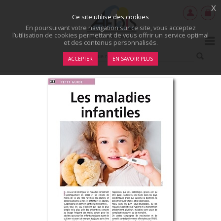
x
Ce site utilise des cookies
En poursuivant votre navigation sur ce site, vous acceptez
l’utilisation de cookies permettant de vous offrir un service optimal
et des contenus personnalisés.
ACCEPTER
EN SAVOIR PLUS