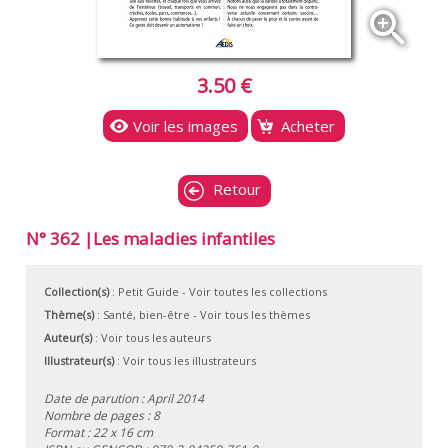
zoom_in
3.50 €
Voir les images
Acheter
Retour
N° 362 |Les maladies infantiles
Collection(s)
:
Petit Guide
- Voir toutes les collections
Thème(s)
:
Santé, bien-être
-
Voir tous les thèmes
Auteur(s)
:
Voir tous les auteurs
Illustrateur(s)
:
Voir tous les illustrateurs
Date de parution : April 2014
Nombre de pages : 8
Format : 22 x 16 cm