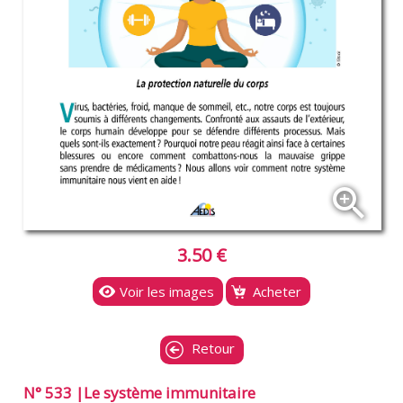
zoom_in
3.50 €
Voir les images
Acheter
Retour
N° 533 |Le système immunitaire