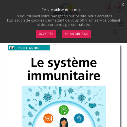
x
Ce site utilise des cookies
En poursuivant votre navigation sur ce site, vous acceptez
l’utilisation de cookies permettant de vous offrir un service optimal
et des contenus personnalisés.
ACCEPTER
EN SAVOIR PLUS