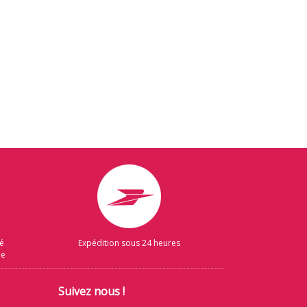
sé
Expédition sous 24 heures
ue
Suivez nous !