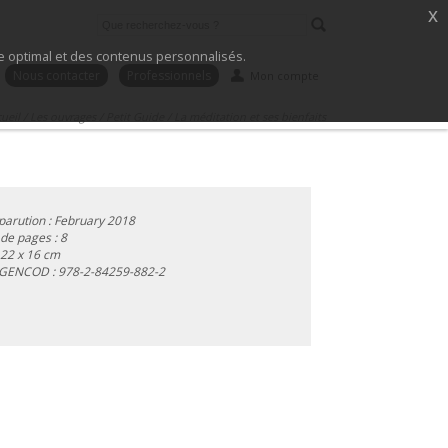
x
ice optimal et des contenus personnalisés.
Nous contacter
Professionnels
Mon compte
ueil
/
Les ouvrages
/
Petit Guide
/
La méditation et ses bienfaits
parution : February 2018
e pages : 8
 22 x 16 cm
 GENCOD :
978-2-84259-882-2