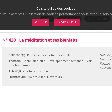
Ce site utilise des cookies
te, vous acceptez l’utilisation de cookies permettant de vous offrir un serv
.
Accueil
Les collections
Les nouveautés
ACCEPTER
EN SAVOIR PLUS
Vous êtes ici :
Acc
N° 420 |La méditation et ses bienfaits
Date de 
Collection(s)
:
Petit Guide
- Voir toutes les collections
Nombre d
Thème(s)
:
Santé, bien-être
-
Développement personnel
-
Voir
Format :
tous les thèmes
ISBN ou
Auteur(s)
:
Voir tous les auteurs
Illustrateur(s)
:
Voir tous les illustrateurs