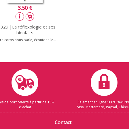
3.50 €
 329 |La réflexologie et ses
bienfaits
re corps nous parle, écoutons-le...
ais de port offerts à partir de 15 €
Paiement en ligne 100% sécuri
d'achat
Visa, Mastercard, Paypal, Chèq
Contact