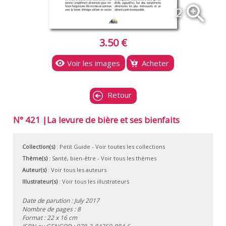
zoom_in
2
3.50 €
Voir les images
Acheter
Retour
N° 421 |La levure de bière et ses bienfaits
Collection(s)
:
Petit Guide
- Voir toutes les collections
Thème(s)
:
Santé, bien-être
-
Voir tous les thèmes
Auteur(s)
:
Voir tous les auteurs
Illustrateur(s)
:
Voir tous les illustrateurs
Date de parution : July 2017
Nombre de pages : 8
Format : 22 x 16 cm