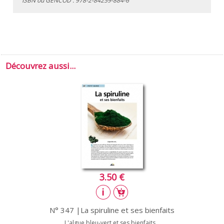
ISBN ou GENCOD :
978-2-84259-884-6
Découvrez aussi...
3.50 €
N° 347 |La spiruline et ses bienfaits
L'algue bleu-vert et ses bienfaits...