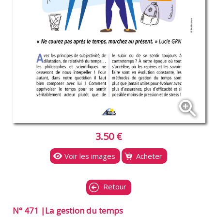
zoom_in
3.50 €
Voir les images
Acheter
Retour
N° 471 |La gestion du temps