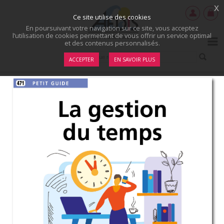
x
Ce site utilise des cookies
En poursuivant votre navigation sur ce site, vous acceptez
l’utilisation de cookies permettant de vous offrir un service optimal
et des contenus personnalisés.
ACCEPTER
EN SAVOIR PLUS