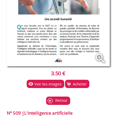
zoom_in
3.50 €
Voir les images
Acheter
Retour
N° 509 |L'intelligence artificielle