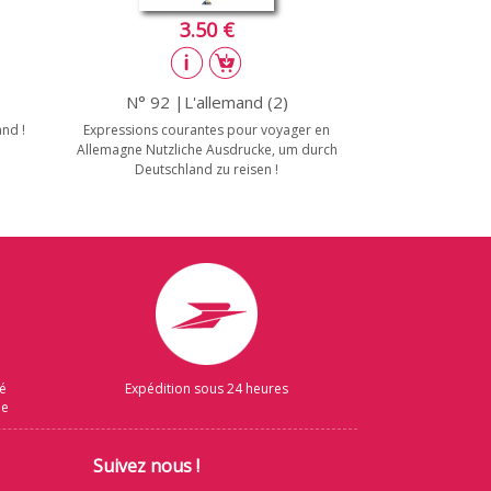
3.50 €
N° 92 |L'allemand (2)
nd !
Expressions courantes pour voyager en
Allemagne Nutzliche Ausdrucke, um durch
Deutschland zu reisen !
sé
Expédition sous 24 heures
ue
Suivez nous !