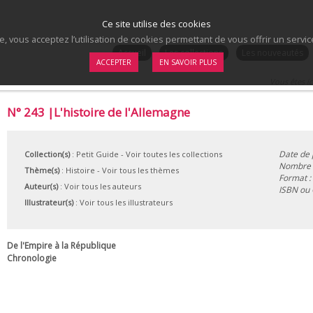
Ce site utilise des cookies
te, vous acceptez l’utilisation de cookies permettant de vous offrir un serv
.
Accueil
Les collections
Les nouveautés
ACCEPTER
EN SAVOIR PLUS
Vous êtes ic
N° 243 |L'histoire de l'Allemagne
Date de 
Collection(s)
:
Petit Guide
- Voir toutes les collections
Nombre d
Thème(s)
:
Histoire
-
Voir tous les thèmes
Format :
Auteur(s)
:
Voir tous les auteurs
ISBN ou
Illustrateur(s)
:
Voir tous les illustrateurs
De l'Empire à la République
Chronologie