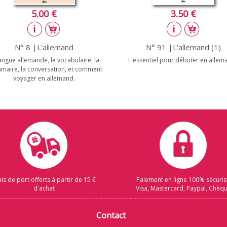
5.00 €
3.50 €
N° 8 |L'allemand
N° 91 |L'allemand (1)
angue allemande, le vocabulaire, la
L'essentiel pour débuter en allema
maire, la conversation, et comment
voyager en allemand.
ais de port offerts à partir de 15 €
Paiement en ligne 100% sécuri
d'achat
Visa, Mastercard, Paypal, Chèq
Contact