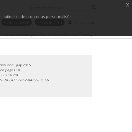
x
ice optimal et des contenus personnalisés.
Nous contacter
Professionnels
Mon compte
i :
Accueil
/
Les ouvrages
/
Petit Guide
/
L'histoire de l'Allemagne
parution : July 2015
e pages : 8
 22 x 16 cm
 GENCOD :
978-2-84259-363-6