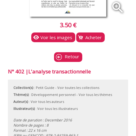
zoom_in
3.50 €
Voir les images
Acheter
Retour
N° 402 |L'analyse transactionnelle
Collection(s)
:
Petit Guide
- Voir toutes les collections
Thème(s)
:
Développement personnel
-
Voir tous les thèmes
Auteur(s)
:
Voir tous les auteurs
Illustrateur(s)
:
Voir tous les illustrateurs
Date de parution : December 2016
Nombre de pages : 8
Format : 22 x 16 cm
ISBN ou GENCOD :
978-2-84259-863-1