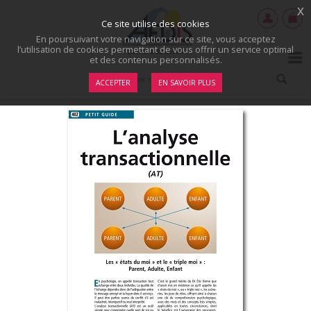
x
Ce site utilise des cookies
En poursuivant votre navigation sur ce site, vous acceptez
l’utilisation de cookies permettant de vous offrir un service optimal
et des contenus personnalisés.
ACCEPTER
EN SAVOIR PLUS