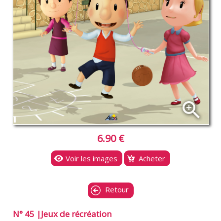
zoom_in
6.90 €
Voir les images
Acheter
Retour
N° 45 |Jeux de récréation