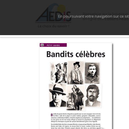
Bienvenue sur la boutique
En poursuivant votre navigation sur ce si
en ligne des
Éditions Aedis