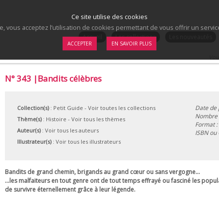
Ce site utilise des cookies
te, vous acceptez l’utilisation de cookies permettant de vous offrir un serv
.
Accueil
Les collections
Les nouveautés
ACCEPTER
EN SAVOIR PLUS
Vous
N° 343 |Bandits célèbres
Date de 
Collection(s)
:
Petit Guide
- Voir toutes les collections
Nombre d
Thème(s)
:
Histoire
-
Voir tous les thèmes
Format :
Auteur(s)
:
Voir tous les auteurs
ISBN ou
Illustrateur(s)
:
Voir tous les illustrateurs
Bandits de grand chemin, brigands au grand cœur ou sans vergogne...
...les malfaiteurs en tout genre ont de tout temps effrayé ou fasciné les popu
de survivre éternellement grâce à leur légende.