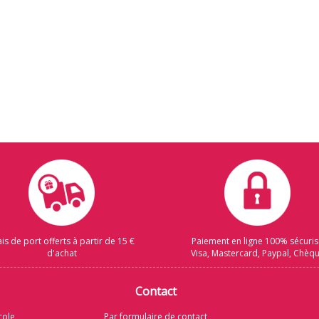
ais de port offerts à partir de 15 €
Paiement en ligne 100% sécuri
d'achat
Visa, Mastercard, Paypal, Chèq
Contact
cole
Par formulaire de contact