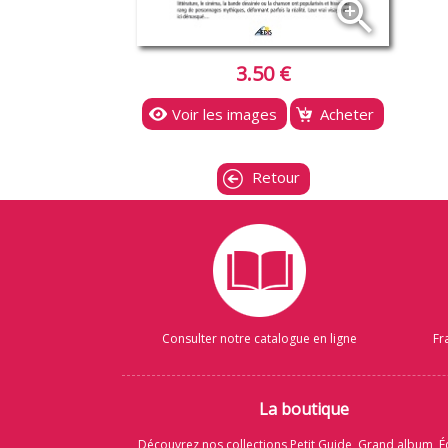
zoom_in
3.50 €
Voir les images
Acheter
Retour
Consulter notre catalogue en ligne
Fr
La boutique
Découvrez nos collections Petit Guide, Grand album, É