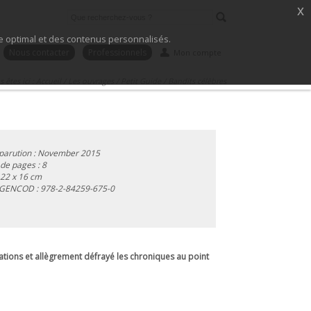
x
ice optimal et des contenus personnalisés.
Nous contacter
Professionnels
Mon compte
 êtes ici :
Accueil
/
Les ouvrages
/
Petit Guide
/
Bandits célèbres
parution : November 2015
e pages : 8
 22 x 16 cm
 GENCOD :
978-2-84259-675-0
lations et allègrement défrayé les chroniques au point