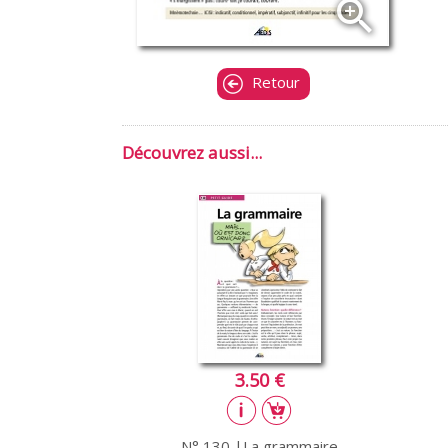
zoom_in
Retour
Découvrez aussi...
3.50 €
N° 130 |La grammaire