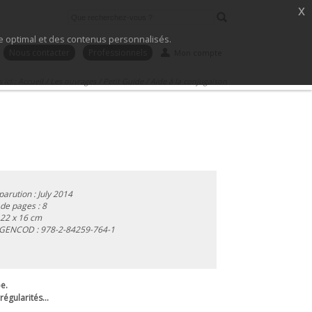
x
ice optimal et des contenus personnalisés.
Nous contacter
Professionnels
Mon compte
 ici :
Accueil
/
Les ouvrages
/
Petit Guide
/
Aide à la conjugaison
parution : July 2014
e pages : 8
 22 x 16 cm
 GENCOD :
978-2-84259-764-1
e.
régularités...