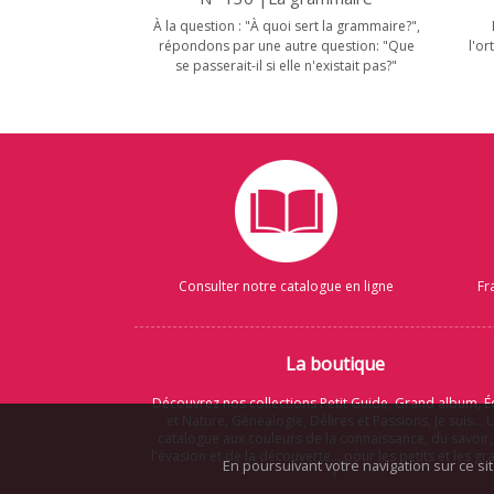
À la question : "À quoi sert la grammaire?",
répondons par une autre question: "Que
l'or
se passerait-il si elle n'existait pas?"
Consulter notre catalogue en ligne
Fr
La boutique
Découvrez nos collections Petit Guide, Grand album, É
et Nature, Généalogie, Délires et Passions, Je suis... 
catalogue aux couleurs de la connaissance, du savoir,
l'évasion et de la découverte... pour les petits et les g
En poursuivant votre navigation sur ce si
!