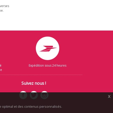
iverses
be.
sé
Expédition sous 24 heures
ue
Suivez nous !
x
ice optimal et des contenus personnalisés.