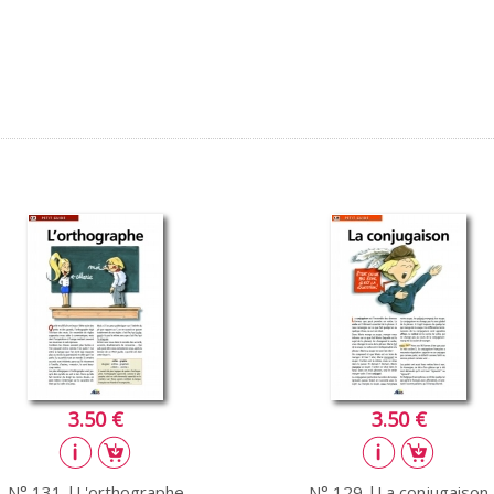
3.50 €
3.50 €
N° 131 |L'orthographe
N° 129 |La conjugaison