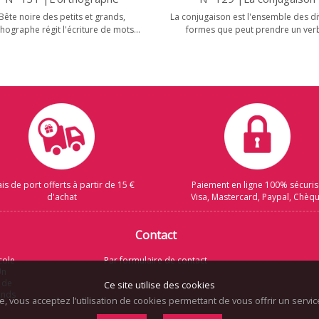
Bête noire des petits et grands,
La conjugaison est l'ensemble des d
thographe régit l'écriture de mots...
formes que peut prendre un ver
ais de port offerts à partir de 15 €
Paiement en ligne 100% sécuri
d'achat
Visa, Mastercard, Paypal, Chèq
Contact
cole
Par formulaire de contact
Un
 de
Ce site utilise des cookies
rands
te, vous acceptez l’utilisation de cookies permettant de vous offrir un serv