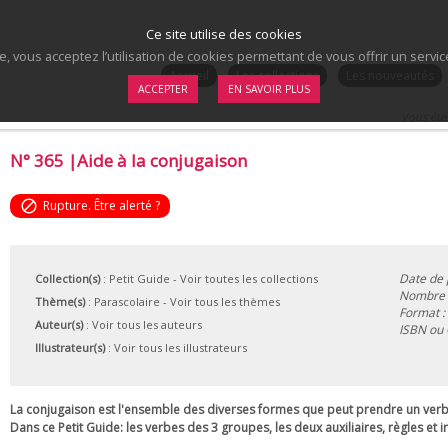
Ce site utilise des cookies
te, vous acceptez l’utilisation de cookies permettant de vous offrir un serv
.
Accueil
Les collections
Les nouveautés
ACCEPTER
EN SAVOIR PLUS
Vous êtes
N° 365 |Aide à la conjugaison
block
Rupture. Être alerté ?
Date de 
Collection(s)
:
Petit Guide
- Voir toutes les collections
Nombre d
Thème(s)
:
Parascolaire
-
Voir tous les thèmes
Format :
Auteur(s)
:
Voir tous les auteurs
ISBN ou
Illustrateur(s)
:
Voir tous les illustrateurs
La conjugaison est l'ensemble des diverses formes que peut prendre un verb
Dans ce Petit Guide: les verbes des 3 groupes, les deux auxiliaires, règles et ir