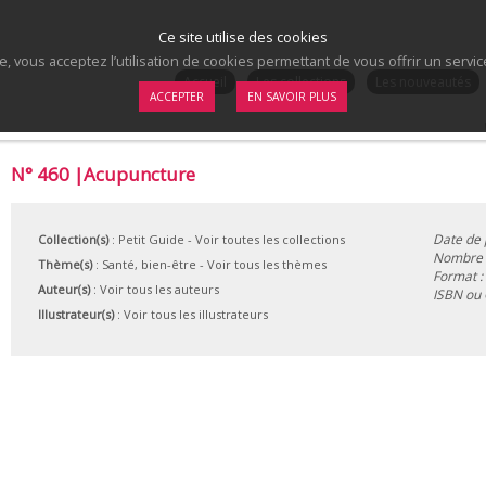
Ce site utilise des cookies
te, vous acceptez l’utilisation de cookies permettant de vous offrir un serv
.
Accueil
Les collections
Les nouveautés
ACCEPTER
EN SAVOIR PLUS
N° 460 |Acupuncture
Date de 
Collection(s)
:
Petit Guide
- Voir toutes les collections
Nombre d
Thème(s)
:
Santé, bien-être
-
Voir tous les thèmes
Format :
Auteur(s)
:
Voir tous les auteurs
ISBN ou
Illustrateur(s)
:
Voir tous les illustrateurs