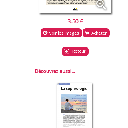
zoom_in
3.50 €
Voir les images
Acheter
Retour
Découvrez aussi...