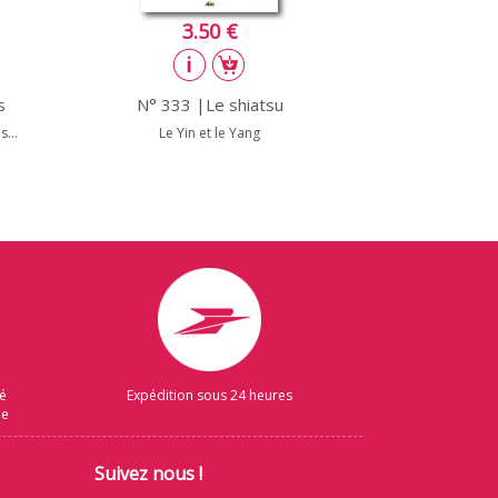
3.50 €
s
N° 333 |Le shiatsu
...
Le Yin et le Yang
sé
Expédition sous 24 heures
ue
Suivez nous !