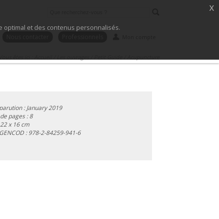
x
ice optimal et des contenus personnalisés.
Nous contacter
Professionnels
Mon compte
Vous êtes ici :
Accueil
/
Les ouvrages
/
Petit Guide
/
Acupuncture
parution : January 2019
e pages : 8
 22 x 16 cm
 GENCOD :
978-2-84259-941-6