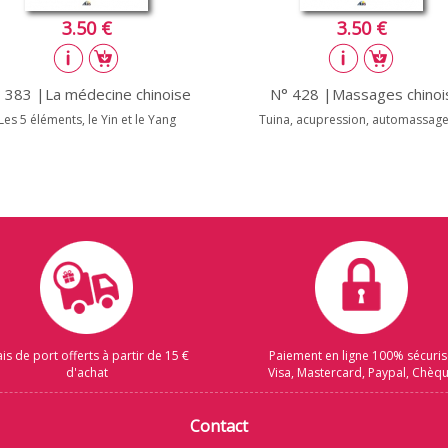
3.50 €
3.50 €
 383 |La médecine chinoise
N° 428 |Massages chinoi
Les 5 éléments, le Yin et le Yang
Tuina, acupression, automassages
ais de port offerts à partir de 15 €
Paiement en ligne 100% sécuri
d'achat
Visa, Mastercard, Paypal, Chèq
Contact