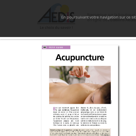
Bienvenue sur la boutique
En poursuivant votre navigation sur ce si
en ligne des
Éditions Aedis