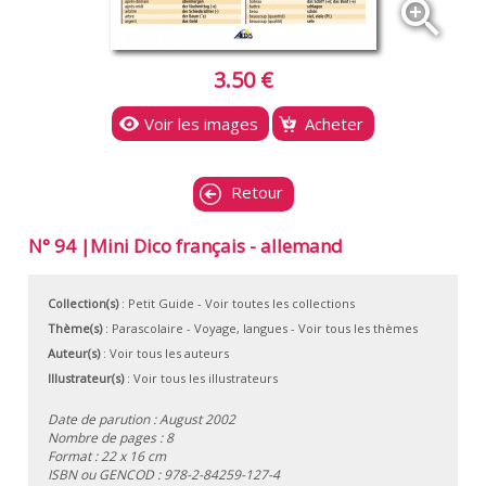
zoom_in
3.50 €
Voir les images
Acheter
Retour
N° 94 |Mini Dico français - allemand
Collection(s)
:
Petit Guide
- Voir toutes les collections
Thème(s)
:
Parascolaire
-
Voyage, langues
-
Voir tous les thèmes
Auteur(s)
:
Voir tous les auteurs
Illustrateur(s)
:
Voir tous les illustrateurs
Date de parution : August 2002
Nombre de pages : 8
Format : 22 x 16 cm
ISBN ou GENCOD :
978-2-84259-127-4