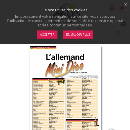
x
Ce site utilise des cookies
En poursuivant votre navigation sur ce site, vous acceptez
l’utilisation de cookies permettant de vous offrir un service optimal
et des contenus personnalisés.
ACCEPTER
EN SAVOIR PLUS