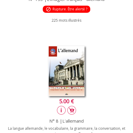
block
Rupture. Être alerté ?
225 mots illustrés
5.00 €
N° 8 |L'allemand
La langue allemande, le vocabulaire, la grammaire, la conversation, et