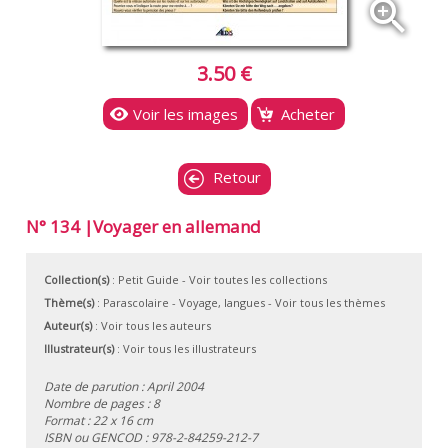
zoom_in
3.50 €
Voir les images
Acheter
Retour
N° 134 |Voyager en allemand
Collection(s)
:
Petit Guide
- Voir toutes les collections
Thème(s)
:
Parascolaire
-
Voyage, langues
-
Voir tous les thèmes
Auteur(s)
:
Voir tous les auteurs
Illustrateur(s)
:
Voir tous les illustrateurs
Date de parution : April 2004
Nombre de pages : 8
Format : 22 x 16 cm
ISBN ou GENCOD :
978-2-84259-212-7