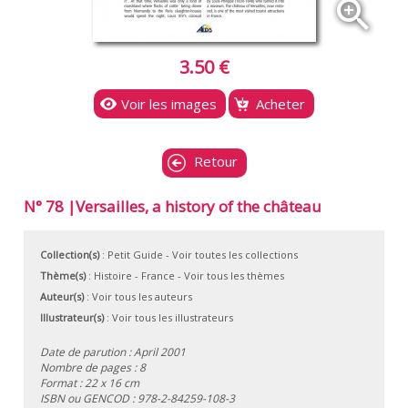
zoom_in
3.50 €
Voir les images
Acheter
Retour
N° 78 |Versailles, a history of the château
Collection(s)
:
Petit Guide
- Voir toutes les collections
Thème(s)
:
Histoire
-
France
-
Voir tous les thèmes
Auteur(s)
:
Voir tous les auteurs
Illustrateur(s)
:
Voir tous les illustrateurs
Date de parution : April 2001
Nombre de pages : 8
Format : 22 x 16 cm
ISBN ou GENCOD :
978-2-84259-108-3