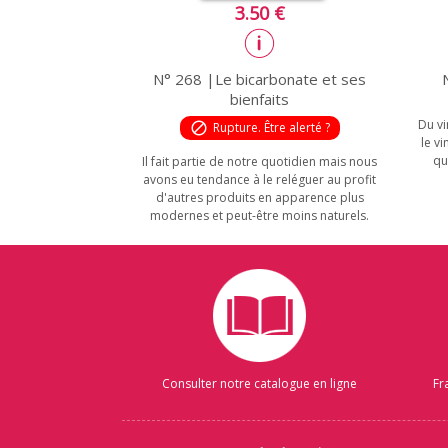
3.50 €
N° 268 |Le bicarbonate et ses
bienfaits
Du vi
block
Rupture. Être alerté ?
le v
qu
Il fait partie de notre quotidien mais nous
avons eu tendance à le reléguer au profit
d'autres produits en apparence plus
modernes et peut-être moins naturels.
Consulter notre catalogue en ligne
Fr