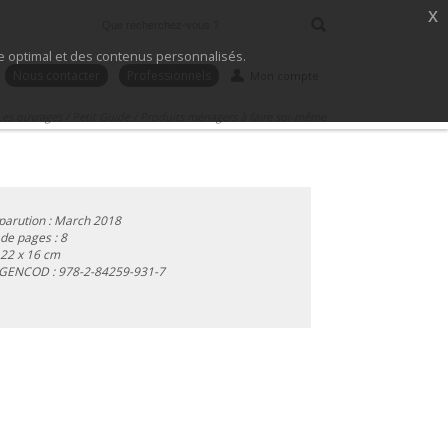
x
ice optimal et des contenus personnalisés.
Nous contacter
Professionnels
Mon compte
Les ouvrages
/
Petit Guide
/
Produits ménagers à faire soi-même
parution : March 2018
e pages : 8
 22 x 16 cm
 GENCOD :
978-2-84259-931-7