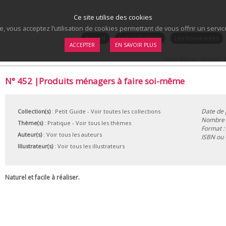
Ce site utilise des cookies
te, vous acceptez l’utilisation de cookies permettant de vous offrir un serv
.
Accueil
Les collections
Les nouveautés
ACCEPTER
EN SAVOIR PLUS
Vous êtes ici :
Accueil
/
N° 452 |Produits ménagers à faire soi-même
Date de 
Collection(s)
:
Petit Guide
- Voir toutes les collections
Nombre d
Thème(s)
:
Pratique
-
Voir tous les thèmes
Format :
Auteur(s)
:
Voir tous les auteurs
ISBN ou
Illustrateur(s)
:
Voir tous les illustrateurs
Naturel et facile à réaliser.