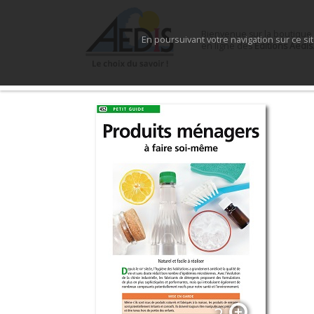
Bienvenue sur la boutique
En poursuivant votre navigation sur ce si
en ligne des
Éditions Aedis
2