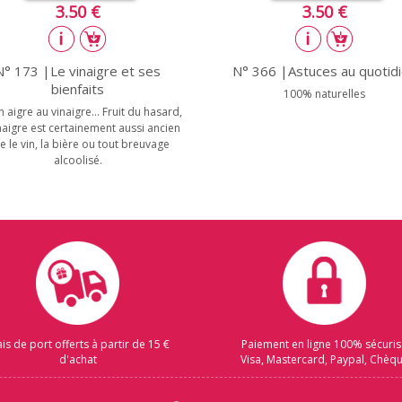
3.50 €
3.50 €
N° 173 |Le vinaigre et ses
N° 366 |Astuces au quotid
bienfaits
100% naturelles
n aigre au vinaigre... Fruit du hasard,
inaigre est certainement aussi ancien
e le vin, la bière ou tout breuvage
alcoolisé.
ais de port offerts à partir de 15 €
Paiement en ligne 100% sécuri
d'achat
Visa, Mastercard, Paypal, Chèq