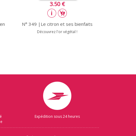
3.50 €
ien
N° 349 |Le citron et ses bienfaits
Découvrez l'or végétal !
sé
Expédition sous 24 heures
ue