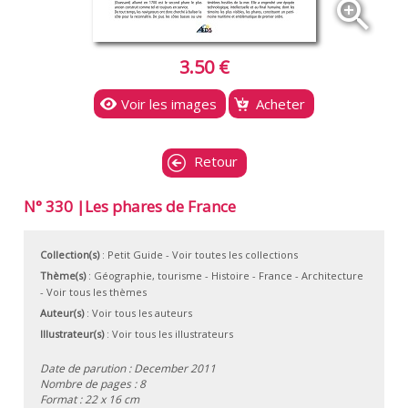
zoom_in
3.50 €
Voir les images
Acheter
Retour
N° 330 |Les phares de France
Collection(s)
:
Petit Guide
- Voir toutes les collections
Thème(s)
:
Géographie, tourisme
-
Histoire
-
France
-
Architecture
-
Voir tous les thèmes
Auteur(s)
:
Voir tous les auteurs
Illustrateur(s)
:
Voir tous les illustrateurs
Date de parution : December 2011
Nombre de pages : 8
Format : 22 x 16 cm