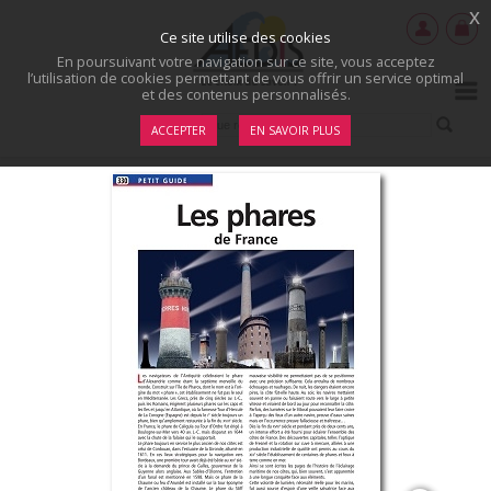
x
Ce site utilise des cookies
En poursuivant votre navigation sur ce site, vous acceptez
l’utilisation de cookies permettant de vous offrir un service optimal
et des contenus personnalisés.
ACCEPTER
EN SAVOIR PLUS