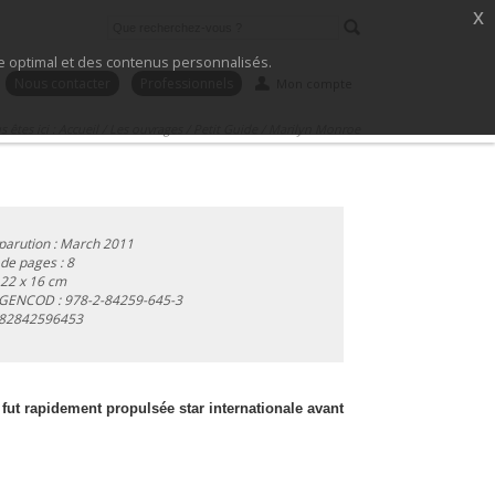
x
ice optimal et des contenus personnalisés.
Nous contacter
Professionnels
Mon compte
 êtes ici :
Accueil
/
Les ouvrages
/
Petit Guide
/
Marilyn Monroe
parution : March 2011
e pages : 8
 22 x 16 cm
 GENCOD :
978-2-84259-645-3
82842596453
ut rapidement propulsée star internationale avant