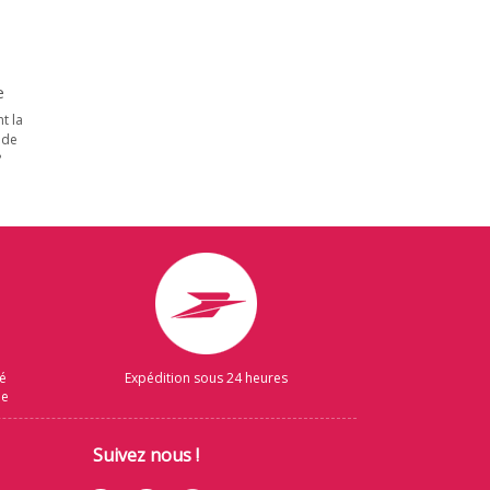
e
t la
 de
?
sé
Expédition sous 24 heures
ue
Suivez nous !