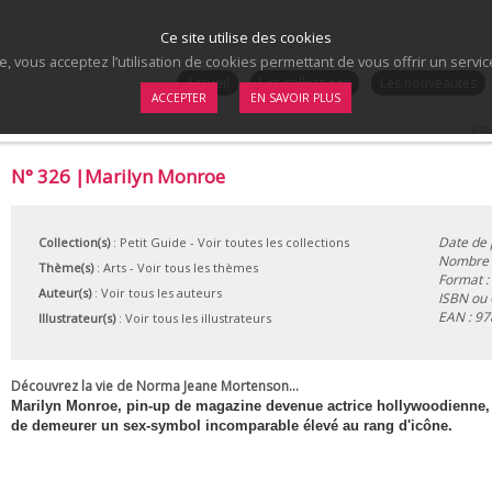
Ce site utilise des cookies
te, vous acceptez l’utilisation de cookies permettant de vous offrir un serv
.
Accueil
Les collections
Les nouveautés
ACCEPTER
EN SAVOIR PLUS
Vous
N° 326 |Marilyn Monroe
Date de 
Collection(s)
:
Petit Guide
- Voir toutes les collections
Nombre d
Thème(s)
:
Arts
-
Voir tous les thèmes
Format :
Auteur(s)
:
Voir tous les auteurs
ISBN ou
EAN :
97
Illustrateur(s)
:
Voir tous les illustrateurs
Découvrez la vie de Norma Jeane Mortenson...
Marilyn Monroe, pin-up de magazine devenue actrice hollywoodienne, f
de demeurer un sex-symbol incomparable élevé au rang d'icône.