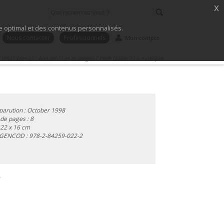
x
ice optimal et des contenus personnalisés.
Nous contacter
Professionnels
Mon compte
Vous êtes ici :
Accueil
/
Les ouvrages
/
Petit Guide
/
La musique
parution : October 1998
e pages : 8
 22 x 16 cm
 GENCOD :
978-2-84259-022-2
.