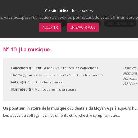
Ce site utilise des cookies
te, vous acceptez l’utilisation de cookies permettant de vous offrir un serv
.
Accueil
Les collections
Les nouveautés
ACCEPTER
EN SAVOIR PLUS
N° 10 |La musique
Date de 
Collection(s)
:
Petit Guide
- Voir toutes les collections
Nombre d
Thème(s)
:
Arts
-
Musique
-
Loisirs
-
Voir tous les thèmes
Format :
Auteur(s)
:
Voir tous les auteurs
ISBN ou
Illustrateur(s)
:
Voir tous les illustrateurs
Un point sur l'histoire de la musique occidentale du Moyen Age à aujourd'hui
Les bases du solfège, les instruments et l'orchestre symphonique...