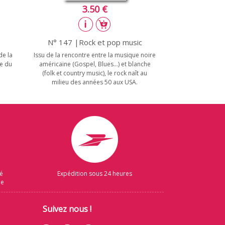
3.50 €
N° 147 |Rock et pop music
de la
Issu de la rencontre entre la musique noire
ue du
américaine (Gospel, Blues...) et blanche
(folk et country music), le rock naît au
milieu des années 50 aux USA.
sé
Expédition sous 24 heures
ue
Suivez nous !