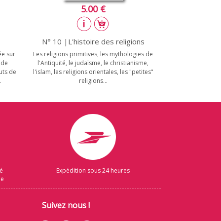
5.00 €
e
N° 10 |L'histoire des religions
ée sur
Les religions primitives, les mythologies de
 de
l'Antiquité, le judaïsme, le christianisme,
uts de
l'islam, les religions orientales, les "petites"
.
religions...
sé
Expédition sous 24 heures
ue
Suivez nous !