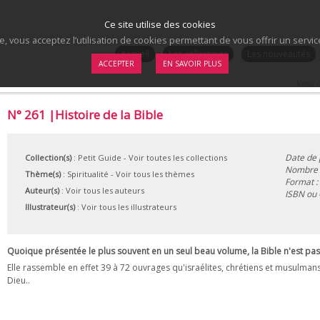
Ce site utilise des cookies
te, vous acceptez l’utilisation de cookies permettant de vous offrir un serv
.
Accueil
Les collections
Les nouveautés
ACCEPTER
EN SAVOIR PLUS
Vous ê
N° 261 |Histoire de la Bible
Date de 
Collection(s)
:
Petit Guide
- Voir toutes les collections
Nombre d
Thème(s)
:
Spiritualité
-
Voir tous les thèmes
Format :
Auteur(s)
:
Voir tous les auteurs
ISBN ou
Illustrateur(s)
:
Voir tous les illustrateurs
Quoique présentée le plus souvent en un seul beau volume, la Bible n'est pas u
Elle rassemble en effet 39 à 72 ouvrages qu'israélites, chrétiens et musulma
Dieu..