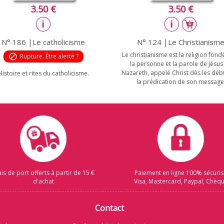
3.50 €
3.50 €
N° 186 |Le catholicisme
N° 124 |Le Christianism
Le christianisme est la religion fond
block
Rupture. Être alerté ?
la personne et la parole de Jésus
Nazareth, appelé Christ dès les déb
Histoire et rites du catholicisme.
la prédication de son message
ais de port offerts à partir de 15 €
Paiement en ligne 100% sécuri
d'achat
Visa, Mastercard, Paypal, Chèq
Contact