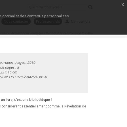
x
ice optimal et des contenus personnalisés.
Nous contacter
Professionnels
Mon compte
tes ici :
Accueil
/
Les ouvrages
/
Petit Guide
/
Histoire de la Bible
parution : August 2010
e pages : 8
 22 x 16 cm
 GENCOD :
978-2-84259-381-0
n livre, c'est une bibliothèque !
ns considèrent essentiellement comme la Révélation de