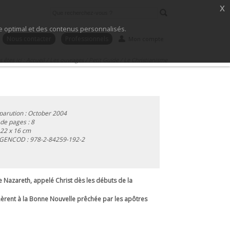
x
ice optimal et des contenus personnalisés.
Nous contacter
Professionnels
Mon compte
 êtes ici :
Accueil
/
Les ouvrages
/
Petit Guide
/
Le Christianisme
parution : October 2004
e pages : 8
 22 x 16 cm
 GENCOD :
978-2-84259-192-2
de Nazareth, appelé Christ dès les débuts de la
hèrent à la Bonne Nouvelle prêchée par les apôtres