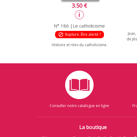
3.50 €
N° 186 |Le catholicisme
Jean,
block
Rupture. Être alerté ?
de Jé
Histoire et rites du catholicisme.
Consulter notre catalogue en ligne
Fr
La boutique