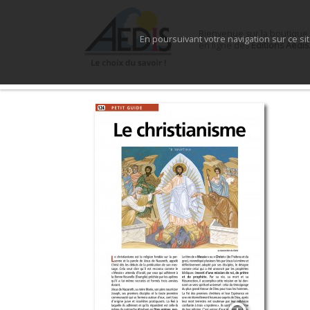
Bienvenue sur la boutique
En poursuivant votre navigation sur ce si
en ligne des
Éditions Aedis