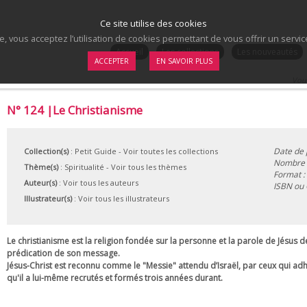
Ce site utilise des cookies
te, vous acceptez l’utilisation de cookies permettant de vous offrir un serv
.
Accueil
Les collections
Les nouveautés
ACCEPTER
EN SAVOIR PLUS
Vous
N° 124 |Le Christianisme
Date de 
Collection(s)
:
Petit Guide
- Voir toutes les collections
Nombre d
Thème(s)
:
Spiritualité
-
Voir tous les thèmes
Format :
Auteur(s)
:
Voir tous les auteurs
ISBN ou
Illustrateur(s)
:
Voir tous les illustrateurs
Le christianisme est la religion fondée sur la personne et la parole de Jésus 
prédication de son message.
Jésus-Christ est reconnu comme le "Messie" attendu d’Israël, par ceux qui ad
qu'il a lui-même recrutés et formés trois années durant.