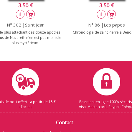
3.50 €
3.50 €
N° 302 |Saint Jean
N° 86 |Les papes
 le plus attachant des douze apôtres
Chronologie de saint Pierre à Benoî
sus de Nazareth n'en est pas moins le
plus mystérieux !
ais de port offerts à partir de 15 €
Paiement en ligne 100% sécuri
d'achat
Visa, Mastercard, Paypal, Chèq
Contact