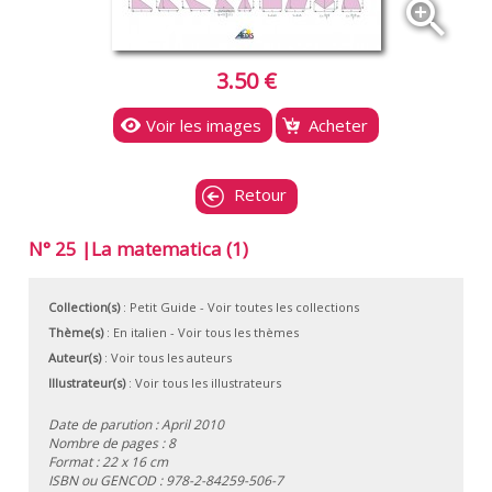
zoom_in
3.50 €
Voir les images
Acheter
Retour
N° 25 |La matematica (1)
Collection(s)
:
Petit Guide
- Voir toutes les collections
Thème(s)
:
En italien
-
Voir tous les thèmes
Auteur(s)
:
Voir tous les auteurs
Illustrateur(s)
:
Voir tous les illustrateurs
Date de parution : April 2010
Nombre de pages : 8
Format : 22 x 16 cm
ISBN ou GENCOD :
978-2-84259-506-7