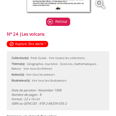
zoom_in
Retour
N° 24 |Les volcans
block
Rupture. Être alerté ?
Collection(s)
:
Petit Guide
- Voir toutes les collections
Thème(s)
:
Géographie, tourisme
-
Sciences, mathématiques
-
Nature
-
Voir tous les thèmes
Auteur(s)
:
Voir tous les auteurs
Illustrateur(s)
:
Voir tous les illustrateurs
Date de parution : November 1998
Nombre de pages : 8
Format : 22 x 16 cm
ISBN ou GENCOD :
978-2-84259-035-2