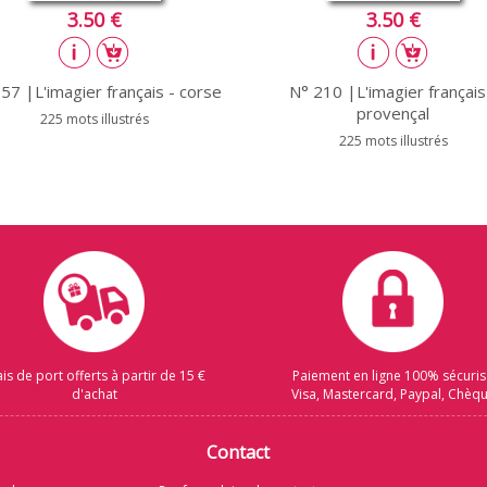
3.50 €
3.50 €
57 |L'imagier français - corse
N° 210 |L'imagier français
provençal
225 mots illustrés
225 mots illustrés
ais de port offerts à partir de 15 €
Paiement en ligne 100% sécuri
d'achat
Visa, Mastercard, Paypal, Chèq
Contact