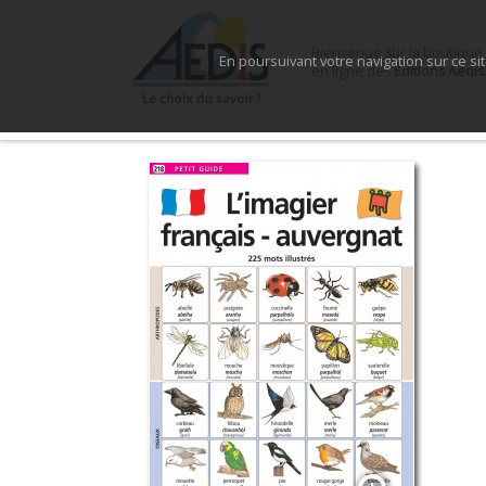
Bienvenue sur la boutique
En poursuivant votre navigation sur ce si
en ligne des
Éditions Aedis