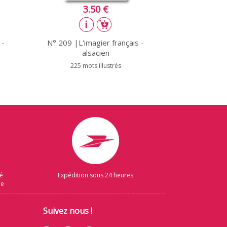
3.50 €
 -
N° 209 |L'imagier français -
alsacien
225 mots illustrés
sé
Expédition sous 24 heures
ue
Suivez nous !