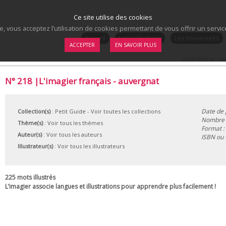
Ce site utilise des cookies
te, vous acceptez l’utilisation de cookies permettant de vous offrir un serv
.
Accueil
Les collections
Les nouveautés
ACCEPTER
EN SAVOIR PLUS
Vous êtes ici :
Ac
N° 218 |L'imagier français - auvergnat
Date de 
Collection(s)
:
Petit Guide
- Voir toutes les collections
Nombre d
Thème(s)
:
Voir tous les thèmes
Format :
Auteur(s)
:
Voir tous les auteurs
ISBN ou
Illustrateur(s)
:
Voir tous les illustrateurs
225 mots illustrés
L’imagier associe langues et illustrations pour apprendre plus facilement !