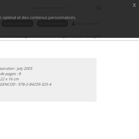
x
ice optimal et des contenus personnalisés.
Nous contacter
Professionnels
Mon compte
cueil
/
Les ouvrages
/
Petit Guide
/
L'imagier français - auvergnat
parution : July 2005
e pages : 8
 22 x 16 cm
 GENCOD :
978-2-84259-325-4