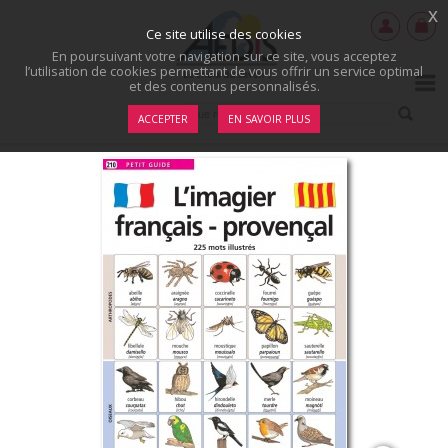
x
Ce site utilise des cookies
En poursuivant votre navigation sur ce site, vous acceptez
l’utilisation de cookies permettant de vous offrir un service optimal
et des contenus personnalisés.
ACCEPTER
EN SAVOIR PLUS