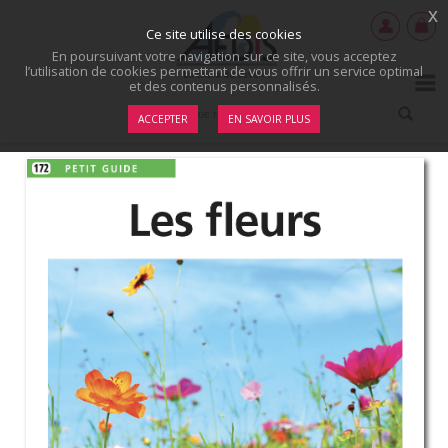
x
Ce site utilise des cookies
En poursuivant votre navigation sur ce site, vous acceptez
l’utilisation de cookies permettant de vous offrir un service optimal
et des contenus personnalisés.
ACCEPTER
EN SAVOIR PLUS