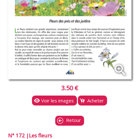
zoom_in
3.50 €
Voir les images
Acheter
Retour
N° 172 |Les fleurs