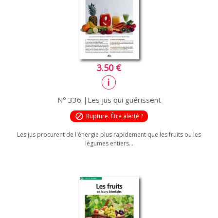
3.50 €
N° 336 |Les jus qui guérissent
block
Rupture. Être alerté ?
Les jus procurent de l'énergie plus rapidement que les fruits ou les
légumes entiers...