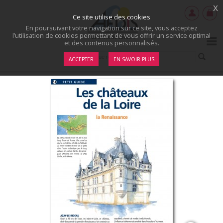
x
Ce site utilise des cookies
En poursuivant votre navigation sur ce site, vous acceptez
l’utilisation de cookies permettant de vous offrir un service optimal
et des contenus personnalisés.
ACCEPTER
EN SAVOIR PLUS