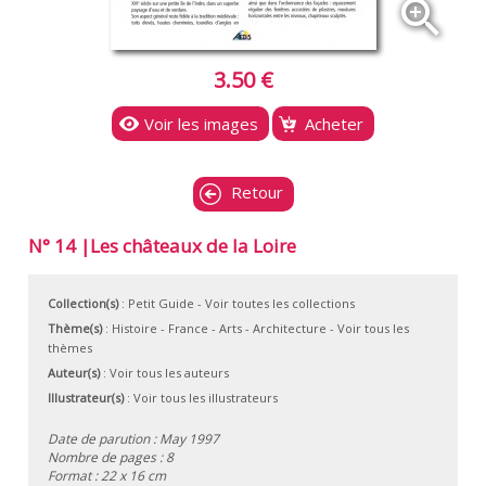
zoom_in
3.50 €
Voir les images
Acheter
Retour
N° 14 |Les châteaux de la Loire
Collection(s)
:
Petit Guide
- Voir toutes les collections
Thème(s)
:
Histoire
-
France
-
Arts
-
Architecture
-
Voir tous les
thèmes
Auteur(s)
:
Voir tous les auteurs
Illustrateur(s)
:
Voir tous les illustrateurs
Date de parution : May 1997
Nombre de pages : 8
Format : 22 x 16 cm