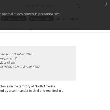
x
ice optimal et des contenus personnalisés.
Nous contacter
Professionnels
Mon compte
s ici :
Accueil
/
Les ouvrages
/
Petit Guide
/
American Presidents
parution : October 2010
e pages : 8
 22 x 16 cm
 GENCOD :
978-2-84259-4657
lonies in the territory of North America...
ned by a commander in chief and reunited in a