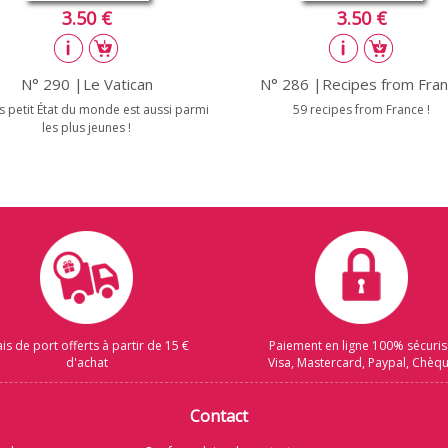
3.50 €
3.50 €
N° 290 |Le Vatican
N° 286 |Recipes from Fra
s petit État du monde est aussi parmi
59 recipes from France !
les plus jeunes !
ais de port offerts à partir de 15 €
Paiement en ligne 100% sécuri
d'achat
Visa, Mastercard, Paypal, Chèq
Contact