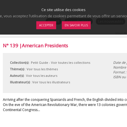
Ce site utilise des cookies
te, vous acceptez l’utilisation de cookies permettant de vous offrir un serv
.
Accueil
Les collections
Les nouveautés
ACCEPTER
EN SAVOIR PLUS
Vous ête
N° 139 |American Presidents
Date de 
Collection(s)
:
Petit Guide
- Voir toutes les collections
Nombre d
Thème(s)
:
Voir tous les thèmes
Format :
Auteur(s)
:
Voir tous les auteurs
ISBN ou
Illustrateur(s)
:
Voir tous les illustrateurs
Arriving after the conquering Spaniards and French, the English divided into co
On the eve of the American Revolutionary War, there were 13 colonies gover
Continental Congress...