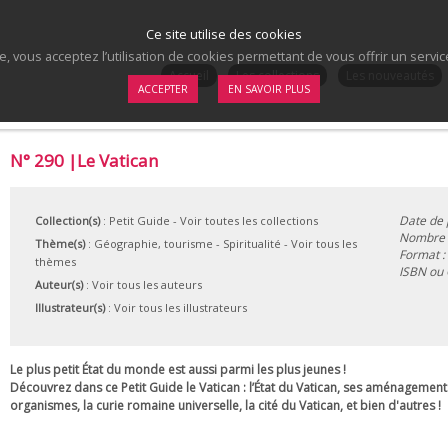
Ce site utilise des cookies
te, vous acceptez l’utilisation de cookies permettant de vous offrir un serv
.
Accueil
Les collections
Les nouveautés
ACCEPTER
EN SAVOIR PLUS
N° 290 |Le Vatican
Date de 
Collection(s)
:
Petit Guide
- Voir toutes les collections
Nombre d
Thème(s)
:
Géographie, tourisme
-
Spiritualité
-
Voir tous les
Format :
thèmes
ISBN ou
Auteur(s)
:
Voir tous les auteurs
Illustrateur(s)
:
Voir tous les illustrateurs
Le plus petit État du monde est aussi parmi les plus jeunes !
Découvrez dans ce
Petit Guide
le Vatican : l’État du Vatican, ses aménagement
organismes, la curie romaine universelle, la cité du Vatican, et bien d'autres !