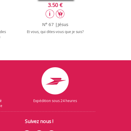
3.50 €
N° 67 |Jésus
 des
Et vous, qui dites-vous que je suis?
e
sé
Expédition sous 24 heures
ue
Suivez nous !