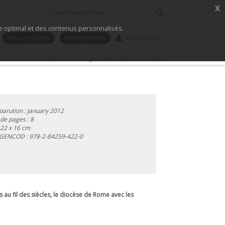
x
ice optimal et des contenus personnalisés.
Nous contacter
Professionnels
Mon compte
Vous êtes ici :
Accueil
/
Les ouvrages
/
Petit Guide
/
Le Vatican
parution : January 2012
e pages : 8
 22 x 16 cm
 GENCOD :
978-2-84259-422-0
s au fil des siècles, le diocèse de Rome avec les