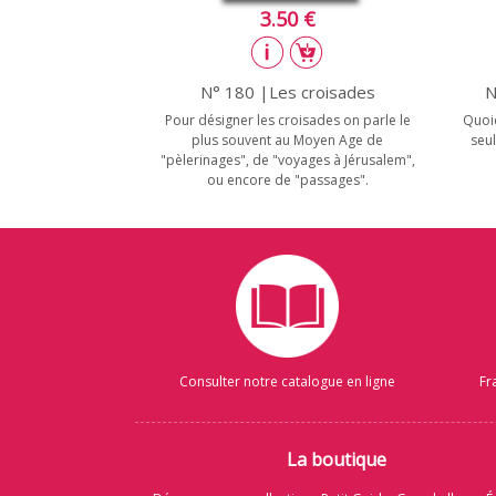
3.50 €
N° 180 |Les croisades
N
Pour désigner les croisades on parle le
Quoiq
plus souvent au Moyen Age de
seul
"pèlerinages", de "voyages à Jérusalem",
ou encore de "passages".
Consulter notre catalogue en ligne
Fr
La boutique