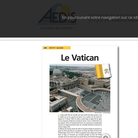
Bienvenue sur la boutique
En poursuivant votre navigation sur ce si
en ligne des
Éditions Aedis