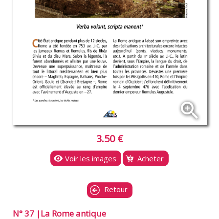
zoom_in
3.50 €
Voir les images
Acheter
Retour
N° 37 |La Rome antique