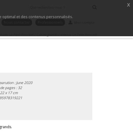
x
ice optimal et des contenus personnalisés.
Nous contacter
Professionnels
Mon compte
hiers Le Petit Prince®
/
Cahier grands carreaux Le Petit Prince®
parution : June 2020
de pages : 32
 22 x 17 cm
95978319221
 grands.