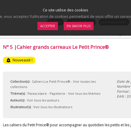
Ce site utilise des cookies
te, vous acceptez l’utilisation de cookies permettant de vous offrir un serv
.
Accueil
Les collections
Les nouveautés
ACCEPTER
EN SAVOIR PLUS
Vous êtes ici :
Accueil
/
Les ouvrages
/
Ca
N° 5 |Cahier grands carreaux Le Petit Prince®
add_alert
Nouveauté !
Date de 
Collection(s)
:
Cahiers Le Petit Prince®
- Voir toutes les
Nombre 
collections
Format :
Thème(s)
:
Parascolaire
-
Papeterie
-
Voir tous les thèmes
EAN :
33
Auteur(s)
:
Voir tous les auteurs
Illustrateur(s)
:
Voir tous les illustrateurs
Les cahiers du Petit Prince® pour accompagner au quotidien les petits et les