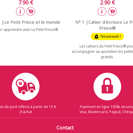
7.90 €
2.90 €
 |Le Petit Prince et le monde
N° 1 |Cahier d'écriture Le P
Prince®
r apprendre avec Le Petit Prince®.
add_alert
Nouveauté !
Les cahiers du Petit Prince® po
accompagner au quotidien les petits 
grands.
ais de port offerts à partir de 15 €
Paiement en ligne 100% sécuri
d'achat
Visa, Mastercard, Paypal, Chèq
Contact