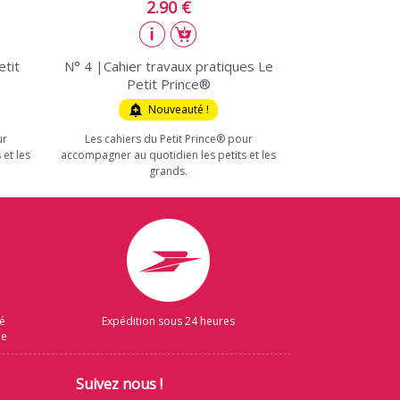
2.90 €
etit
N° 4 |Cahier travaux pratiques Le
Petit Prince®
add_alert
Nouveauté !
ur
Les cahiers du Petit Prince® pour
et les
accompagner au quotidien les petits et les
grands.
sé
Expédition sous 24 heures
ue
Suivez nous !