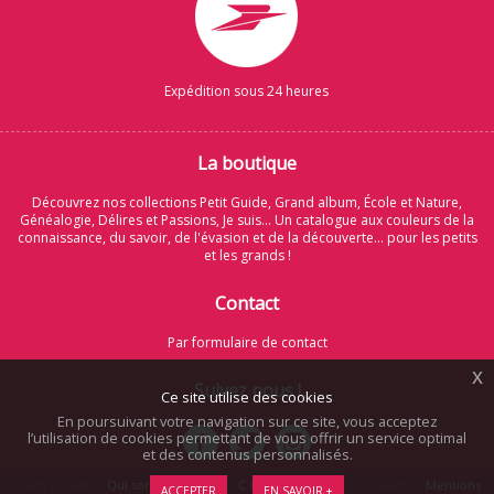
Expédition sous 24 heures
La boutique
Découvrez nos collections Petit Guide, Grand album, École et Nature,
Généalogie, Délires et Passions, Je suis... Un catalogue aux couleurs de la
connaissance, du savoir, de l'évasion et de la découverte... pour les petits
et les grands !
Contact
Par formulaire de contact
x
Suivez nous !
Ce site utilise des cookies
En poursuivant votre navigation sur ce site, vous acceptez
l’utilisation de cookies permettant de vous offrir un service optimal
et des contenus personnalisés.
Plan du site
Glossaire
Qui sommes-nous ?
C.G.V.
Cookies
Mentions
ACCEPTER
EN SAVOIR +