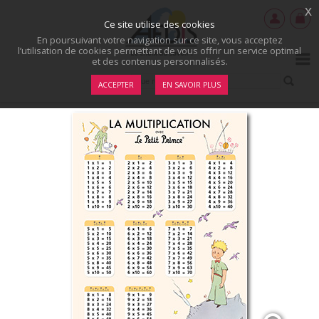
x
Ce site utilise des cookies
En poursuivant votre navigation sur ce site, vous acceptez
l’utilisation de cookies permettant de vous offrir un service optimal
et des contenus personnalisés.
ACCEPTER
EN SAVOIR PLUS