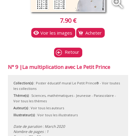
zoom_in
7.90 €
Voir les images
Acheter
Retour
N° 9 |La multiplication avec Le Petit Prince
Collection(s)
:
Poster éducatif mural Le Petit Prince®
- Voir toutes
les collections
Thème(s)
:
Sciences, mathématiques
-
Jeunesse
-
Parascolaire
-
Voir tous les thèmes
Auteur(s)
:
Voir tous les auteurs
Illustrateur(s)
:
Voir tous les illustrateurs
Date de parution : March 2020
Nombre de pages : 1